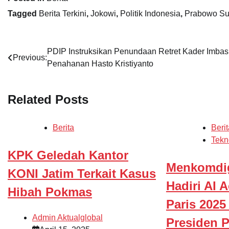
Tagged
Berita Terkini
,
Jokowi
,
Politik Indonesia
,
Prabowo Su
Navigasi
PDIP Instruksikan Penundaan Retret Kader Imbas
Previous:
Penahanan Hasto Kristiyanto
pos
Related Posts
Berita
Berit
Tekn
KPK Geledah Kantor
Menkomdig
KONI Jatim Terkait Kasus
Hadiri AI 
Hibah Pokmas
Paris 2025
Admin Aktualglobal
Presiden 