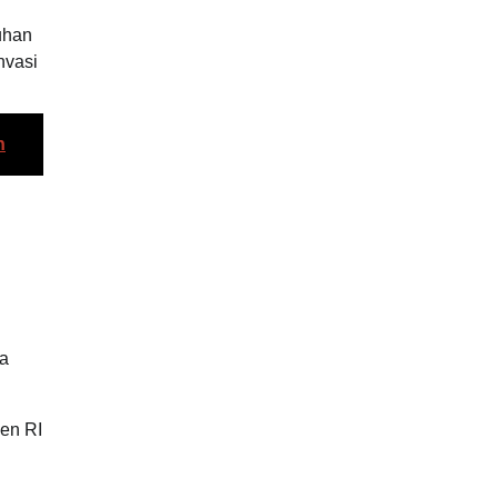
uhan
nvasi
n
ya
en RI