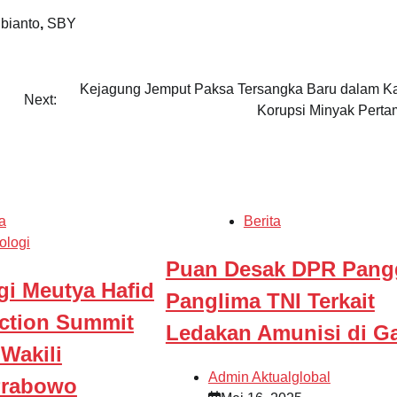
bianto
,
SBY
Kejagung Jemput Paksa Tersangka Baru dalam K
Next:
Korupsi Minyak Perta
a
Berita
ologi
Puan Desak DPR Pangg
i Meutya Hafid
Panglima TNI Terkait
Action Summit
Ledakan Amunisi di Ga
 Wakili
Admin Aktualglobal
Prabowo