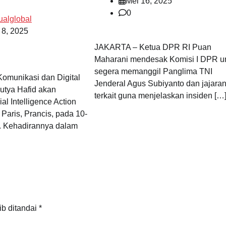
Mei 16, 2025
0
ualglobal
 8, 2025
JAKARTA – Ketua DPR RI Puan
Maharani mendesak Komisi I DPR u
segera memanggil Panglima TNI
Komunikasi dan Digital
Jenderal Agus Subiyanto dan jajara
utya Hafid akan
terkait guna menjelaskan insiden […
ial Intelligence Action
Paris, Prancis, pada 10-
5. Kehadirannya dalam
ib ditandai
*