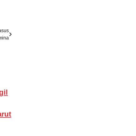
asus
mina
il
rut