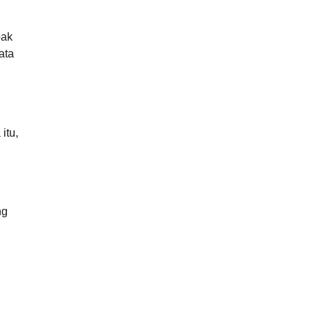
pak
ata
itu,
i
ng
.