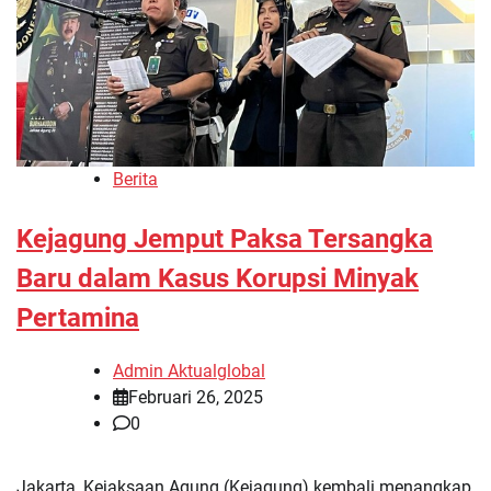
Berita
Kejagung Jemput Paksa Tersangka
Baru dalam Kasus Korupsi Minyak
Pertamina
Admin Aktualglobal
Februari 26, 2025
0
Jakarta, Kejaksaan Agung (Kejagung) kembali menangkap