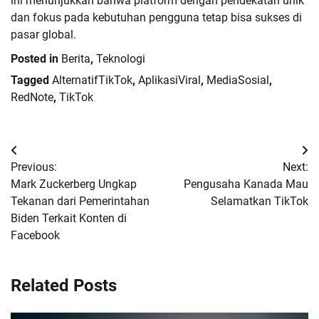
ini menunjukkan bahwa platform dengan pendekatan unik
dan fokus pada kebutuhan pengguna tetap bisa sukses di
pasar global.
Posted in
Berita
,
Teknologi
Tagged
AlternatifTikTok
,
AplikasiViral
,
MediaSosial
,
RedNote
,
TikTok
Navigasi
Previous:
Next:
pos
Mark Zuckerberg Ungkap
Pengusaha Kanada Mau
Tekanan dari Pemerintahan
Selamatkan TikTok
Biden Terkait Konten di
Facebook
Related Posts