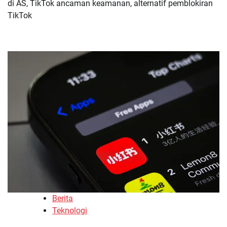
di AS, TikTok ancaman keamanan, alternatif pemblokiran
TikTok
Berita
Teknologi