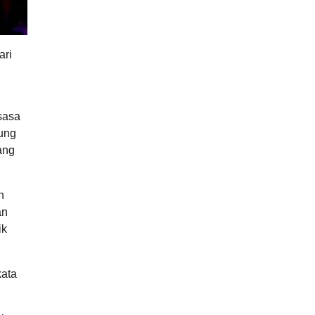
ari
n
sasa
kung
yang
n
an
ik
kata