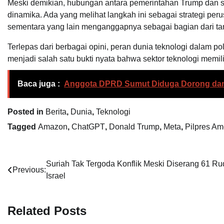
Meski demikian, hubungan antara pemerintahan Trump dan s
dinamika. Ada yang melihat langkah ini sebagai strategi p
sementara yang lain menganggapnya sebagai bagian dari ta
Terlepas dari berbagai opini, peran dunia teknologi dalam po
menjadi salah satu bukti nyata bahwa sektor teknologi memilik
Baca juga :
Anggota DPRD Sumut Diduga Dorong dan 
Posted in
Berita
,
Dunia
,
Teknologi
Tagged
Amazon
,
ChatGPT
,
Donald Trump
,
Meta
,
Pilpres Am
Navigasi
Suriah Tak Tergoda Konflik Meski Diserang 61 Ru
Previous:
Israel
pos
Related Posts