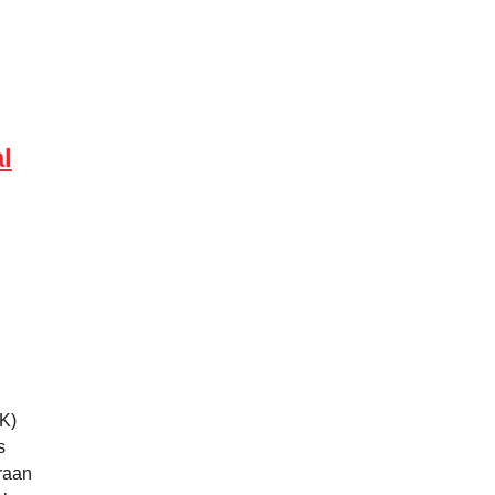
l
K)
s
raan