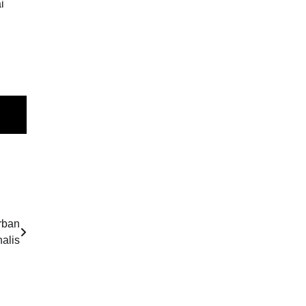
i
rban
alis