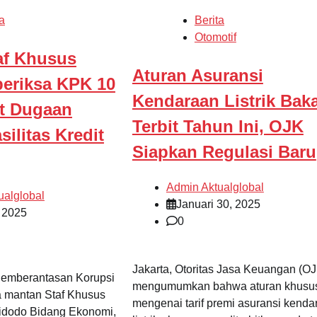
a
Berita
Otomotif
af Khusus
Aturan Asuransi
periksa KPK 10
Kendaraan Listrik Baka
it Dugaan
Terbit Tahun Ini, OJK
silitas Kredit
Siapkan Regulasi Baru
Admin Aktualglobal
ualglobal
Januari 30, 2025
, 2025
0
Jakarta, Otoritas Jasa Keuangan (OJ
 Pemberantasan Korupsi
mengumumkan bahwa aturan khusu
 mantan Staf Khusus
mengenai tarif premi asuransi kenda
idodo Bidang Ekonomi,