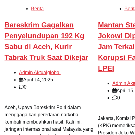
Berita
Berit
Bareskrim Gagalkan
Mantan St
Penyelundupan 192 Kg
Jokowi Di
Sabu di Aceh, Kurir
Jam Terka
Tabrak Truk Saat Dikejar
Korupsi Fa
LPEI
Admin Aktualglobal
April 14, 2025
Admin Akt
0
April 15
0
Aceh, Upaya Bareskrim Polri dalam
menggagalkan peredaran narkoba
Jakarta, Komisi
kembali membuahkan hasil. Kali ini,
(KPK) memeriksa
jaringan internasional asal Malaysia yang
Presiden Joko W