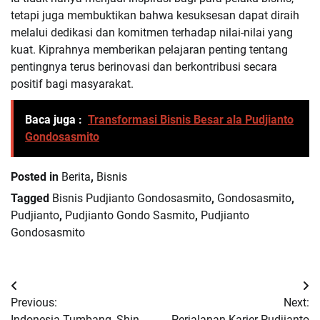
tetapi juga membuktikan bahwa kesuksesan dapat diraih
melalui dedikasi dan komitmen terhadap nilai-nilai yang
kuat. Kiprahnya memberikan pelajaran penting tentang
pentingnya terus berinovasi dan berkontribusi secara
positif bagi masyarakat.
Baca juga :
Transformasi Bisnis Besar ala Pudjianto
Gondosasmito
Posted in
Berita
,
Bisnis
Tagged
Bisnis Pudjianto Gondosasmito
,
Gondosasmito
,
Pudjianto
,
Pudjianto Gondo Sasmito
,
Pudjianto
Gondosasmito
Navigasi
Previous:
Next:
pos
Indonesia Tumbang, Shin
Perjalanan Karier Pudjianto