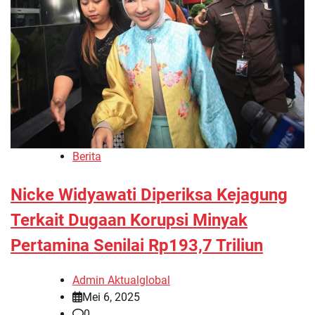
Berita
Nicke Widyawati Diperiksa Kejagung
Terkait Dugaan Korupsi Minyak
Pertamina Senilai Rp193,7 Triliun
Admin Aktualglobal
Mei 6, 2025
0