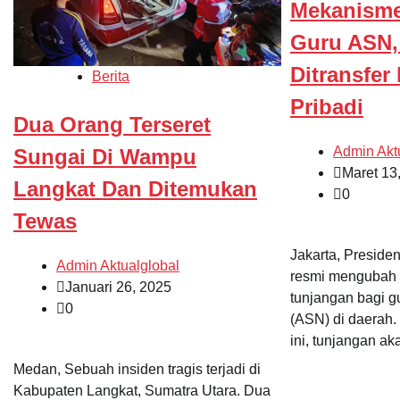
Mekanisme
Guru ASN,
Ditransfer
Berita
Pribadi
Dua Orang Terseret
Admin Akt
Sungai Di Wampu
Maret 13
Langkat Dan Ditemukan
0
Tewas
Jakarta, Preside
Admin Aktualglobal
resmi mengubah 
Januari 26, 2025
tunjangan bagi g
0
(ASN) di daerah.
ini, tunjangan ak
Medan, Sebuah insiden tragis terjadi di
Kabupaten Langkat, Sumatra Utara. Dua