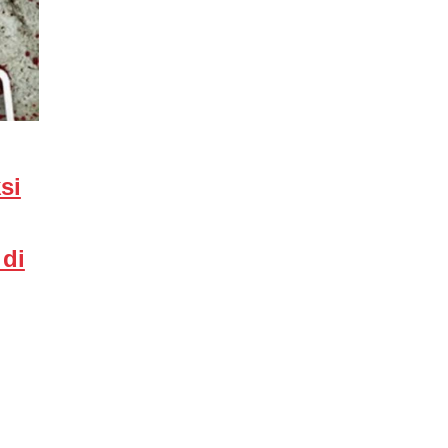
si
 di