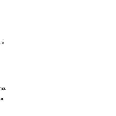
ai
rma.
tan