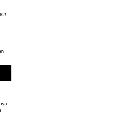
gan
an
tnya
t