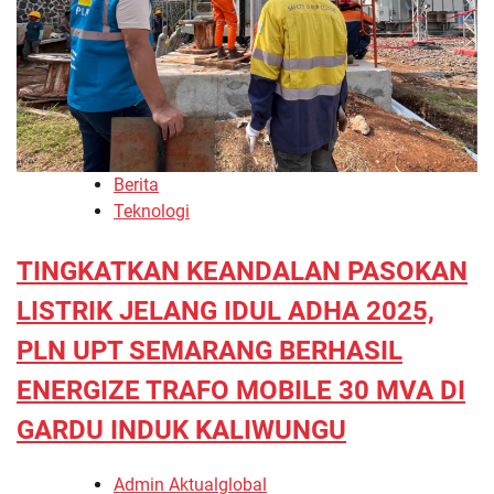
Berita
Teknologi
TINGKATKAN KEANDALAN PASOKAN
LISTRIK JELANG IDUL ADHA 2025,
PLN UPT SEMARANG BERHASIL
ENERGIZE TRAFO MOBILE 30 MVA DI
GARDU INDUK KALIWUNGU
Admin Aktualglobal