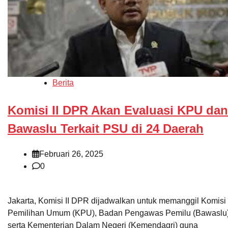
Berita
Komisi II DPR Akan Evaluasi KPU dan
Bawaslu Terkait PSU di 24 Daerah
Februari 26, 2025
0
Jakarta, Komisi II DPR dijadwalkan untuk memanggil Komisi
Pemilihan Umum (KPU), Badan Pengawas Pemilu (Bawaslu)
serta Kementerian Dalam Negeri (Kemendagri) guna