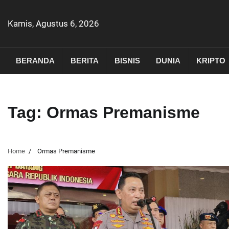
Skip
to
Kamis, Agustus 6, 2026
content
BERANDA
BERITA
BISNIS
DUNIA
KRIPTO
Tag:
Ormas Premanisme
Home
Ormas Premanisme