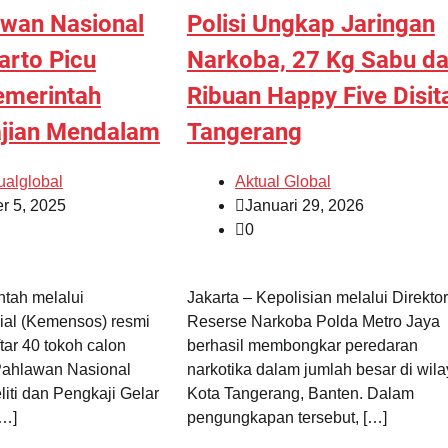
awan Nasional
Polisi Ungkap Jaringan
arto Picu
Narkoba, 27 Kg Sabu d
emerintah
Ribuan Happy Five Disita
jian Mendalam
Tangerang
ualglobal
Aktual Global
r 5, 2025
Januari 29, 2026
0
ntah melalui
Jakarta – Kepolisian melalui Direktor
ial (Kemensos) resmi
Reserse Narkoba Polda Metro Jaya
ar 40 tokoh calon
berhasil membongkar peredaran
Pahlawan Nasional
narkotika dalam jumlah besar di wil
iti dan Pengkaji Gelar
Kota Tangerang, Banten. Dalam
[…]
pengungkapan tersebut, […]