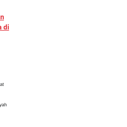
an
 di
at
ayah