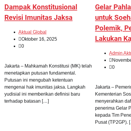
Dampak Konstitusional
Gelar Pahl
Revisi Imunitas Jaksa
untuk Soeh
Polemik, P
Aktual Global
Lakukan Ka
Oktober 16, 2025
0
Admin Akt
Novembe
Jakarta – Mahkamah Konstitusi (MK) telah
0
menetapkan putusan fundamental.
Putusan ini mengubah ketentuan
mengenai hak imunitas jaksa. Langkah
Jakarta – Pemeri
yudisial ini memberikan definisi baru
Kementerian Sos
terhadap batasan […]
menyerahkan daft
penerima Gelar 
kepada Tim Penel
Pusat (TP2GP). 