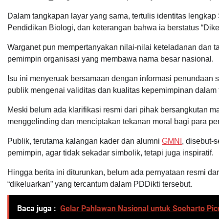
Dalam tangkapan layar yang sama, tertulis identitas lengka
Pendidikan Biologi, dan keterangan bahwa ia berstatus “Dike
Warganet pun mempertanyakan nilai-nilai keteladanan dan t
pemimpin organisasi yang membawa nama besar nasional.
Isu ini menyeruak bersamaan dengan informasi penundaan 
publik mengenai validitas dan kualitas kepemimpinan dalam 
Meski belum ada klarifikasi resmi dari pihak bersangkutan m
menggelinding dan menciptakan tekanan moral bagi para p
Publik, terutama kalangan kader dan alumni
GMNI
, disebut-
pemimpin, agar tidak sekadar simbolik, tetapi juga inspiratif.
Hingga berita ini diturunkan, belum ada pernyataan resmi dar
“dikeluarkan” yang tercantum dalam PDDikti tersebut.
Baca juga :
Gelar Pahlawan Nasional untuk Soeharto Pi