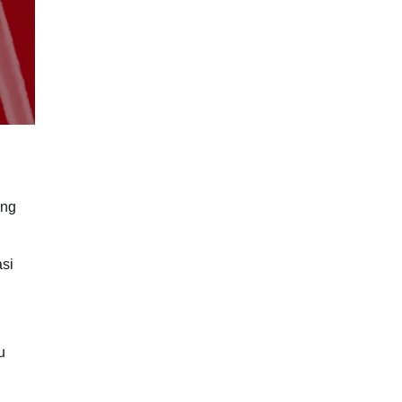
ang
asi
u