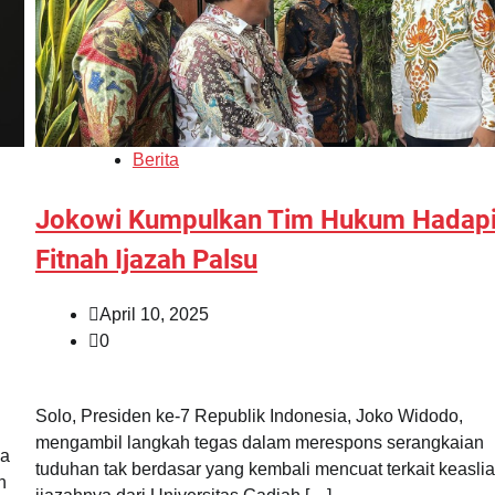
Berita
Jokowi Kumpulkan Tim Hukum Hadap
Fitnah Ijazah Palsu
April 10, 2025
0
Solo, Presiden ke-7 Republik Indonesia, Joko Widodo,
mengambil langkah tegas dalam merespons serangkaian
wa
tuduhan tak berdasar yang kembali mencuat terkait keasli
n