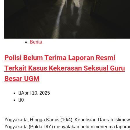
Berita
Polisi Belum Terima Laporan Resmi
Terkait Kasus Kekerasan Seksual Guru
Besar UGM
April 10, 2025
0
Yogyakarta, Hingga Kamis (10/4), Kepolisian Daerah Istime
Yogyakarta (Polda DIY) menyatakan belum menerima lapora