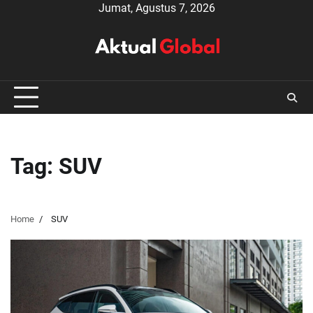
Skip
Jumat, Agustus 7, 2026
to
content
Tag:
SUV
Home
SUV