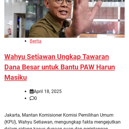
Berita
Wahyu Setiawan Ungkap Tawaran
Dana Besar untuk Bantu PAW Harun
Masiku
April 18, 2025
0
Jakarta, Mantan Komisioner Komisi Pemilihan Umum
(KPU), Wahyu Setiawan, mengungkap fakta mengejutkan
dalam sidang kasus dugaan suap dan perintangan