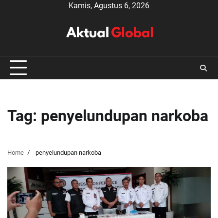
Skip
Kamis, Agustus 6, 2026
to
content
Tag:
penyelundupan narkoba
Home
penyelundupan narkoba