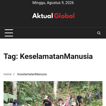
Skip
Minggu, Agustus 9, 2026
to
content
Tag:
KeselamatanManusia
Home
KeselamatanManusia