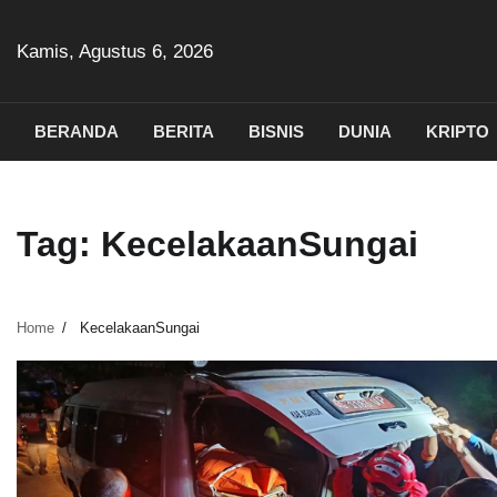
Skip
to
Kamis, Agustus 6, 2026
content
BERANDA
BERITA
BISNIS
DUNIA
KRIPTO
Tag:
KecelakaanSungai
Home
KecelakaanSungai