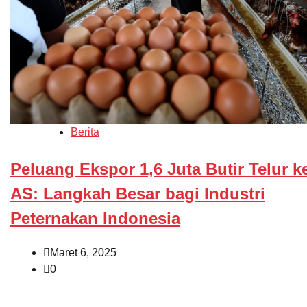
Berita
Peluang Ekspor 1,6 Juta Butir Telur k
AS: Langkah Besar bagi Industri
Peternakan Indonesia
Maret 6, 2025
0