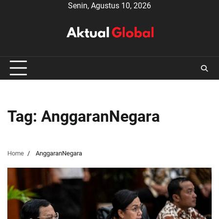
Skip
Senin, Agustus 10, 2026
to
content
Tag:
AnggaranNegara
Home
AnggaranNegara