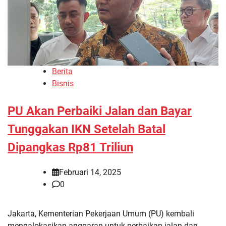
Berita
Bisnis
PU Akan Perbaiki Jalan dan Bayar
Tunggakan IKN Setelah Batal
Dipangkas Rp81 Triliun
Februari 14, 2025
0
Jakarta, Kementerian Pekerjaan Umum (PU) kembali
mengalokasikan anggaran untuk perbaikan jalan dan